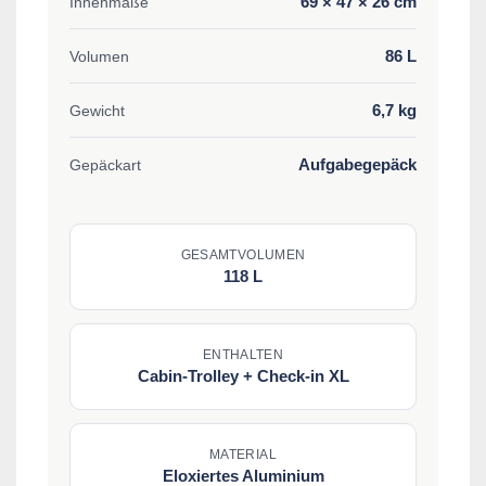
69 × 47 × 26 cm
Innenmaße
86 L
Volumen
6,7 kg
Gewicht
Aufgabegepäck
Gepäckart
GESAMTVOLUMEN
118 L
ENTHALTEN
Cabin-Trolley + Check-in XL
MATERIAL
Eloxiertes Aluminium