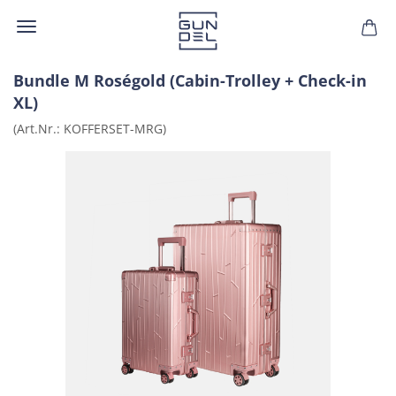
Bund­le M Roségold (Cabin-​Trolley + Check-​in
XL)
(Art.Nr.:
KOFFERSET-​MRG
)