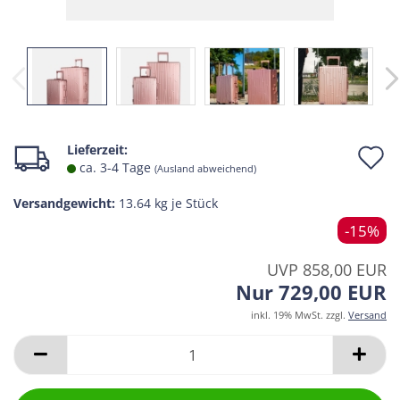
A
Lieferzeit:
ca. 3-4 Tage
(Ausland abweichend)
d
Versandgewicht:
13.64
kg je Stück
M
-15%
UVP 858,00 EUR
Nur 729,00 EUR
inkl. 19% MwSt. zzgl.
Versand