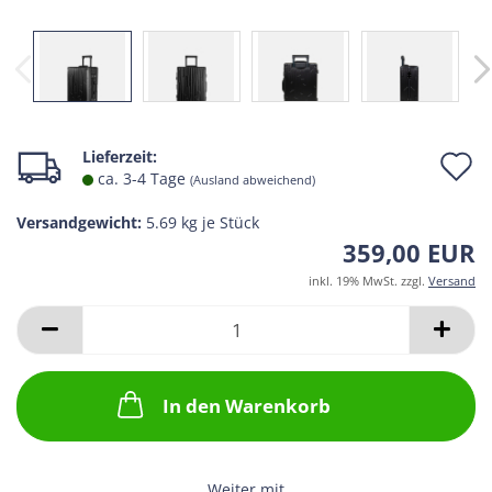
A
Lieferzeit:
ca. 3-4 Tage
(Ausland abweichend)
d
Versandgewicht:
5.69
kg je Stück
M
359,00 EUR
inkl. 19% MwSt. zzgl.
Versand
In den Warenkorb
Weiter mit