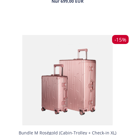
Nur 699,00 EUR
-15%
Bund­le M Roségold (Cabin-​​Trol­ley + Check-​​in XL)