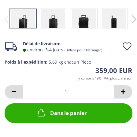
D
Délai de livraison:
environ. 3-4 jours
(Diffère pour l'étranger)
l
Poids à l'expédition:
5.69
kg chacun Pièce
l
359,00 EUR
d
y compris 19% TVA. plus
Livraison
v
Dans le panier