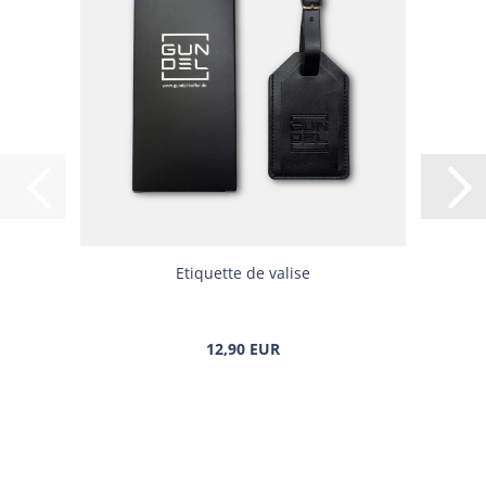
Eti­quette de va­lise
12,90 EUR