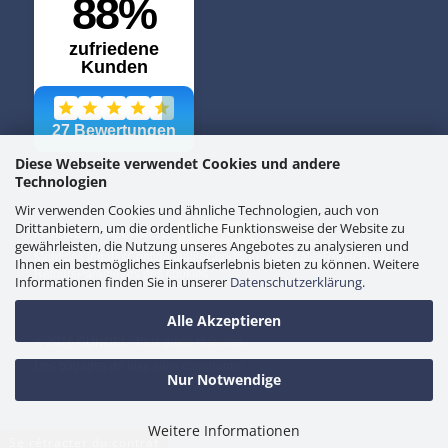
Diese Webseite verwendet Cookies und andere
Technologien
Wir verwenden Cookies und ähnliche Technologien, auch von
Drittanbietern, um die ordentliche Funktionsweise der Website zu
PAIEMENT SÉCURISÉ
gewährleisten, die Nutzung unseres Angebotes zu analysieren und
Mentions légales
Confidentialité
Conditions générales
Rétractation
Ihnen ein bestmögliches Einkaufserlebnis bieten zu können. Weitere
Retours
Paramètres des cookies
Informationen finden Sie in unserer
Datenschutzerklärung
.
Alle Akzeptieren
© 2026 GUNDEL. Tous droits réservés.
Des bagages de luxe sans compromis.
Nur Notwendige
Weitere Informationen
Se rétracter du contrat