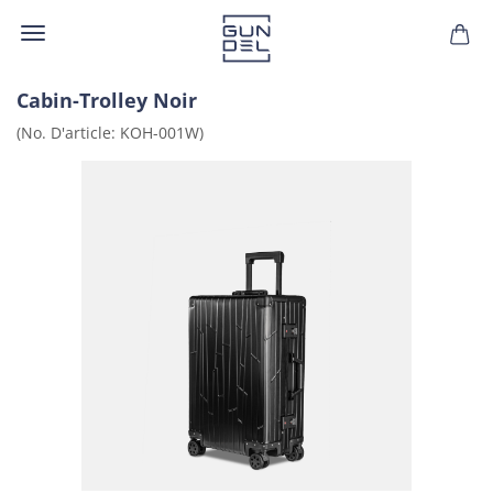
Cabin-​Trolley Noir
(No. D'ar­ticle:
KOH-​001W
)