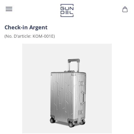
Check-​in Ar­gent
(No. D'ar­ticle:
KOM-​001E
)